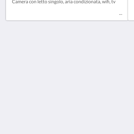
Camera con letto singolo, aria condizionata, wifi, tv
Hotel Vajont
5 Piazza Monte Toc
Vajont Friuli-Venezia Giulia 33080
Italy
+39 0427 799682
info@hotelvajont.com
Social network
Partita IVA 01821050935 C.I.N. IT093052A1ZBGYPT3Z