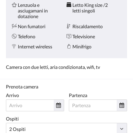
Servizi
tasti
Lenzuola e
Letto King size /2
Avanti
asciugamani in
letti singoli
e
dotazione
Indietro.
Non fumatori
Riscaldamento
Telefono
Televisione
Internet wireless
Minifrigo
Camera con due letti, aria condizionata, wifi, tv
Prenota camera
Arrivo
Partenza
Ospiti